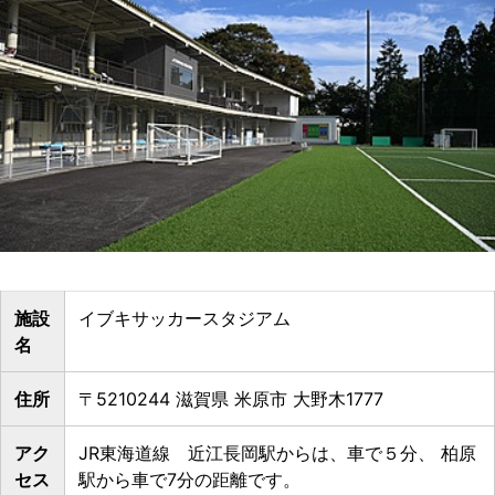
施設
イブキサッカースタジアム
名
住所
〒5210244 滋賀県 米原市 大野木1777
アク
JR東海道線 近江長岡駅からは、車で５分、 柏原
セス
駅から車で7分の距離です。