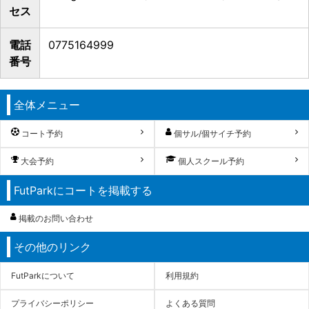
セス
電話
0775164999
番号
全体メニュー
コート予約
個サル/個サイチ予約
大会予約
個人スクール予約
FutParkにコートを掲載する
掲載のお問い合わせ
その他のリンク
FutParkについて
利用規約
プライバシーポリシー
よくある質問