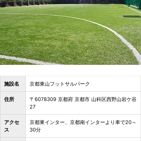
施設名
京都東山フットサルパーク
住所
〒6078309 京都府 京都市 山科区西野山岩ケ谷
27
アクセ
京都東インター、京都南インターより車で20～
ス
30分