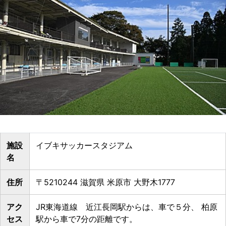
施設
イブキサッカースタジアム
名
住所
〒5210244 滋賀県 米原市 大野木1777
アク
JR東海道線 近江長岡駅からは、車で５分、 柏原
セス
駅から車で7分の距離です。