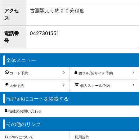
アクセ
古淵駅より約２０分程度
ス
電話番
0427301551
号
全体メニュー
コート予約
個サル/個サイチ予約
大会予約
個人スクール予約
FutParkにコートを掲載する
掲載のお問い合わせ
その他のリンク
FutParkについて
利用規約