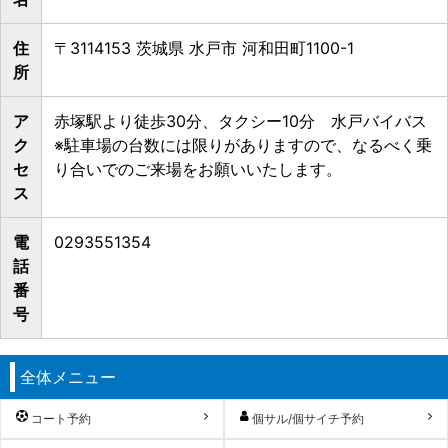
住
〒3114153 茨城県 水戸市 河和田町1100-1
所
ア
赤塚駅より徒歩30分、タクシー10分 水戸バイバス
ク
※駐車場の台数には限りがありますので、なるべく乗
セ
り合いでのご来場をお願いいたします。
ス
電
0293551354
話
番
号
全体メニュー
コート予約
個サル/個サイチ予約