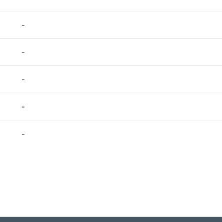
-
-
-
-
-