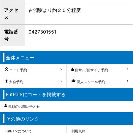
アクセ
古淵駅より約２０分程度
ス
電話番
0427301551
号
全体メニュー
コート予約
個サル/個サイチ予約
大会予約
個人スクール予約
FutParkにコートを掲載する
掲載のお問い合わせ
その他のリンク
FutParkについて
利用規約