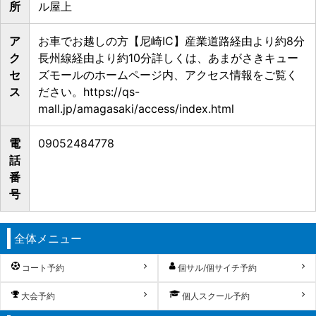
所
ル屋上
ア
お車でお越しの方【尼崎IC】産業道路経由より約8分
ク
長州線経由より約10分詳しくは、あまがさきキュー
セ
ズモールのホームページ内、アクセス情報をご覧く
ス
ださい。https://qs-
mall.jp/amagasaki/access/index.html
電
09052484778
話
番
号
全体メニュー
コート予約
個サル/個サイチ予約
大会予約
個人スクール予約