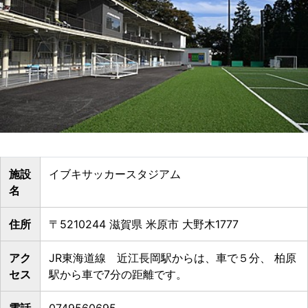
施設
イブキサッカースタジアム
名
住所
〒5210244 滋賀県 米原市 大野木1777
アク
JR東海道線 近江長岡駅からは、車で５分、 柏原
セス
駅から車で7分の距離です。
電話
0749560695