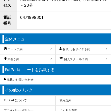
セス
～20分
電話
0471998601
番号
全体メニュー
コート予約
個サル/個サイチ予約
大会予約
個人スクール予約
FutParkにコートを掲載する
掲載のお問い合わせ
その他のリンク
FutParkについて
利用規約
プライバシーポリシー
よくある質問