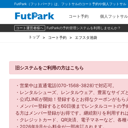
FutPark（フットパーク）は、フットサルのコート予約や個人フットサ
コート予約
個人フットサル
コート運営者様へ
FutParkの予約管理システムを利用しませんか？
トップ
コート予約
エフスタ池袋
旧システムをご利用の方はこちら
・営業中は直通電話(070-1568-3828)で対応可。
・レンタルシューズ、レンタルウェア、豊富なサイズ
・公式LINEが開始！登録するとお得なクーポンがもら
・メンバー登録すると60日後までレンタルコートの予約が
る方はメンバー登録がお得です。継続割りを利用すれ
・クレジットカード、QR決済、電子マネーなど、各種
・2026年9月から料金が一部改訂されます。