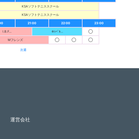
KSAソフトテニススクール
KSAソフトテニススクール
00
21:00
22:00
23:00
I.B.F…
☆ﾚﾍﾞﾙ…
◯
Mフレンズ
◯
◯
◯
次週
運営会社