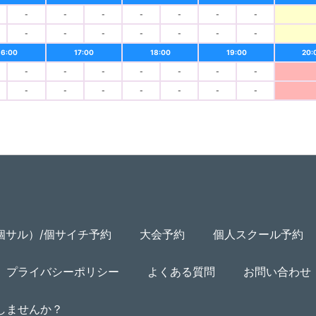
-
-
-
-
-
-
-
-
-
-
-
-
-
-
16:00
17:00
18:00
19:00
20:
-
-
-
-
-
-
-
-
-
-
-
-
-
-
個サル）/個サイチ予約
大会予約
個人スクール予約
プライバシーポリシー
よくある質問
お問い合わせ
用しませんか？