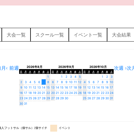
大会一覧
スクール一覧
イベント一覧
大会結果
前月
‹ 前週
2026年8月
2026年9月
2026年10月
次週 ›
次月
日
月
火
水
木
金
土
日
月
火
水
木
金
土
日
月
火
水
木
金
土
1
1
2
3
4
5
1
2
3
2
3
4
5
6
7
8
6
7
8
9
10
11
12
4
5
6
7
8
9
10
9
10
11
12
13
14
15
13
14
15
16
17
18
19
11
12
13
14
15
16
17
16
17
18
19
20
21
22
20
21
22
23
24
25
26
18
19
20
21
22
23
24
23
24
25
26
27
28
29
27
28
29
30
25
26
27
28
29
30
31
30
31
個人フットサル（個サル）/個サイチ
イベント