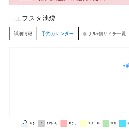
エフスタ池袋
詳細情報
予約カレンダー
個サル/個サイチ一覧
«
◯
×
空き
予約不可
面がし
スクール
大会