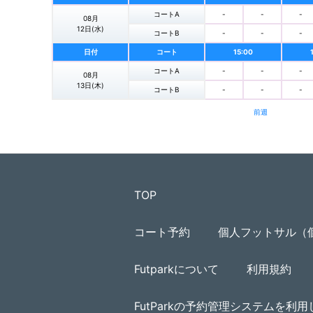
コートA
-
-
-
08月
12日(水)
コートB
-
-
-
日付
コート
15:00
コートA
-
-
-
08月
13日(木)
コートB
-
-
-
前週
TOP
コート予約
個人フットサル（
Futparkについて
利用規約
FutParkの予約管理システムを利