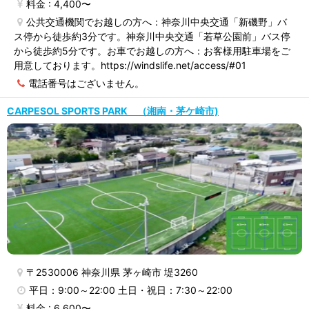
料金 : 4,400〜
公共交通機関でお越しの方へ：神奈川中央交通「新磯野」バ
ス停から徒歩約3分です。神奈川中央交通「若草公園前」バス停
から徒歩約5分です。お車でお越しの方へ：お客様用駐車場をご
用意しております。https://windslife.net/access/#01
電話番号はございません。
CARPESOL SPORTS PARK （湘南・茅ケ崎市)
〒2530006 神奈川県 茅ヶ崎市 堤3260
平日：9:00～22:00 土日・祝日：7:30～22:00
料金 : 6,600〜