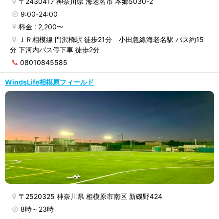
〒2430417 神奈川県 海老名市 本郷5030-2
9:00-24:00
料金 : 2,200〜
ＪＲ相模線 門沢橋駅 徒歩21分 小田急線海老名駅 バス約15
分 下河内バス停下車 徒歩2分
08010845585
WindsLife相模原フィールド
〒2520325 神奈川県 相模原市南区 新磯野424
8時～23時