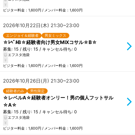
ビジター料金：1,600円 / メンバー料金：1,600円
2026年10月22日(木) 21:30~23:00
エンジョイ＆経験者
男女ミックス
☆ﾚﾍﾞﾙB☆経験者向け男女MIXコサル☆B☆
募集: 15 / 残り: 15 / キャンセル待ち: 0
エフスタ池袋
ビジター料金：1,600円 / メンバー料金：1,600円
2026年10月26日(月) 21:30~23:00
経験者のみ
男性限定
☆レベルA☆経験者オンリー！男の個人フットサル
☆A☆
募集: 15 / 残り: 15 / キャンセル待ち: 0
エフスタ池袋
ビジター料金：1,600円 / メンバー料金：1,600円