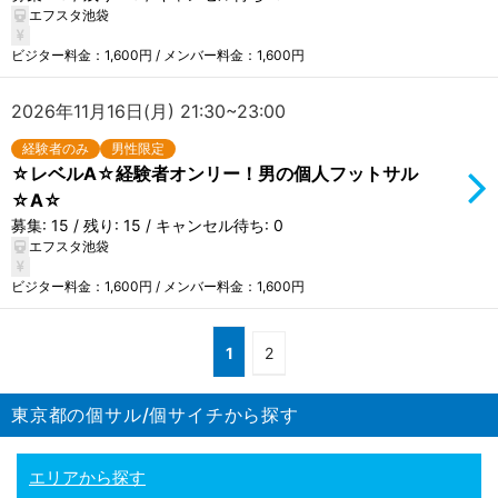
エフスタ池袋
ビジター料金：1,600円 / メンバー料金：1,600円
2026年11月16日(月) 21:30~23:00
経験者のみ
男性限定
☆レベルA☆経験者オンリー！男の個人フットサル
☆A☆
募集: 15 / 残り: 15 / キャンセル待ち: 0
エフスタ池袋
ビジター料金：1,600円 / メンバー料金：1,600円
1
2
東京都の個サル/個サイチから探す
エリアから探す