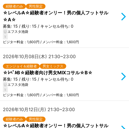
経験者のみ
男性限定
☆レベルA☆経験者オンリー！男の個人フットサル
☆A☆
募集: 15 / 残り: 15 / キャンセル待ち: 0
エフスタ池袋
ビジター料金：1,600円 / メンバー料金：1,600円
2026年10月08日(木) 21:30~23:00
エンジョイ＆経験者
男女ミックス
☆ﾚﾍﾞﾙB☆経験者向け男女MIXコサル☆B☆
募集: 15 / 残り: 15 / キャンセル待ち: 0
エフスタ池袋
ビジター料金：1,600円 / メンバー料金：1,600円
2026年10月12日(月) 21:30~23:00
経験者のみ
男性限定
☆レベルA☆経験者オンリー！男の個人フットサル