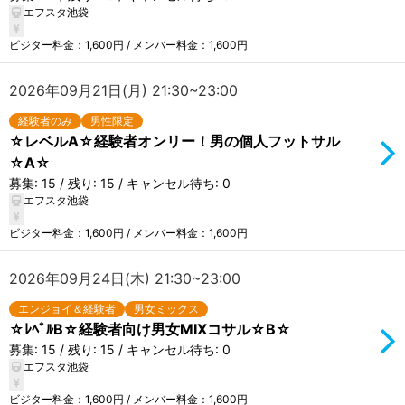
エフスタ池袋
ビジター料金：1,600円 / メンバー料金：1,600円
2026年09月21日(月) 21:30~23:00
経験者のみ
男性限定
☆レベルA☆経験者オンリー！男の個人フットサル
☆A☆
募集: 15 / 残り: 15 / キャンセル待ち: 0
エフスタ池袋
ビジター料金：1,600円 / メンバー料金：1,600円
2026年09月24日(木) 21:30~23:00
エンジョイ＆経験者
男女ミックス
☆ﾚﾍﾞﾙB☆経験者向け男女MIXコサル☆B☆
募集: 15 / 残り: 15 / キャンセル待ち: 0
エフスタ池袋
ビジター料金：1,600円 / メンバー料金：1,600円