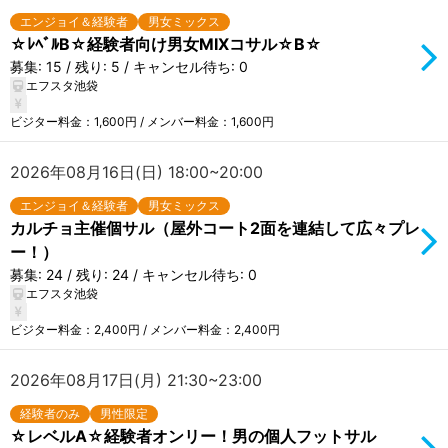
エンジョイ＆経験者
男女ミックス
☆ﾚﾍﾞﾙB☆経験者向け男女MIXコサル☆B☆
募集: 15 / 残り: 5 / キャンセル待ち: 0
エフスタ池袋
ビジター料金：1,600円 / メンバー料金：1,600円
2026年08月16日(日) 18:00~20:00
エンジョイ＆経験者
男女ミックス
カルチョ主催個サル（屋外コート2面を連結して広々プレ
ー！）
募集: 24 / 残り: 24 / キャンセル待ち: 0
エフスタ池袋
ビジター料金：2,400円 / メンバー料金：2,400円
2026年08月17日(月) 21:30~23:00
経験者のみ
男性限定
☆レベルA☆経験者オンリー！男の個人フットサル