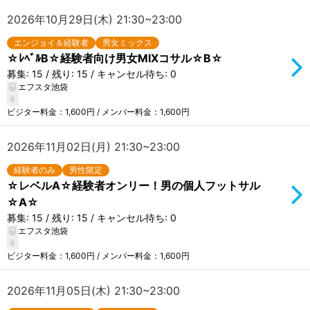
2026年10月29日(木) 21:30~23:00
エンジョイ＆経験者
男女ミックス
☆ﾚﾍﾞﾙB☆経験者向け男女MIXコサル☆B☆
募集: 15 / 残り: 15 / キャンセル待ち: 0
エフスタ池袋
ビジター料金：1,600円 / メンバー料金：1,600円
2026年11月02日(月) 21:30~23:00
経験者のみ
男性限定
☆レベルA☆経験者オンリー！男の個人フットサル
☆A☆
募集: 15 / 残り: 15 / キャンセル待ち: 0
エフスタ池袋
ビジター料金：1,600円 / メンバー料金：1,600円
2026年11月05日(木) 21:30~23:00